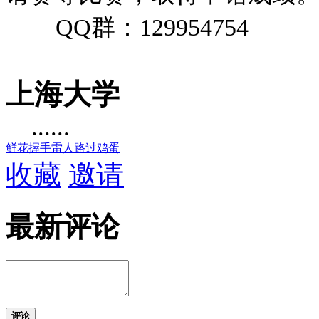
QQ
群：
129954754
上海大学
......
鲜花
握手
雷人
路过
鸡蛋
收藏
邀请
最新评论
评论