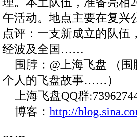
理。本土队伍，准备亮相
2
午活动。地点主要在复兴
点评：一支新成立的队伍
经波及全国
……
围脖：
@
上海飞盘
（围
个人的飞盘故事
……
）
上海飞盘
QQ
群
:7396274
博客：
http://blog.sina.c