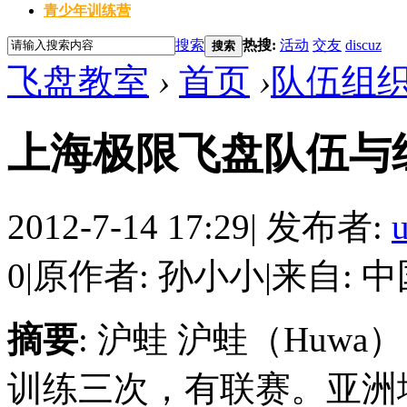
青少年训练营
搜索
热搜:
活动
交友
discuz
搜索
飞盘教室
›
首页
›
队伍组
上海极限飞盘队伍与
2012-7-14 17:29
|
发布者:
u
0
|
原作者: 孙小小
|
来自: 
摘要
: 沪蛙 沪蛙（Hu
训练三次，有联赛。亚洲