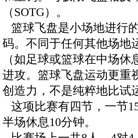
（
SOTG
）。
篮球飞盘是小场地进行
码
。不同于任何其他场地
（如足球或篮球在中场休
进攻。篮球飞盘运动更重
创造力，不是纯粹地比试
这项比赛有四节，一节
1
半场休息
10
分钟。
比赛场上一共
8
人，
4
对
4