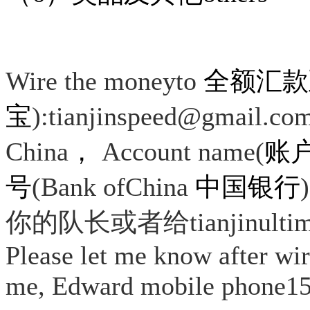
Wire the moneyto
全额汇款
宝
):tianjinspeed@gmail.co
China
，
Account name(
账
号
(Bank ofChina
中国银行
)
你的队长或者给
tianjinult
Please let me know after wi
me, Edward mobile phone1