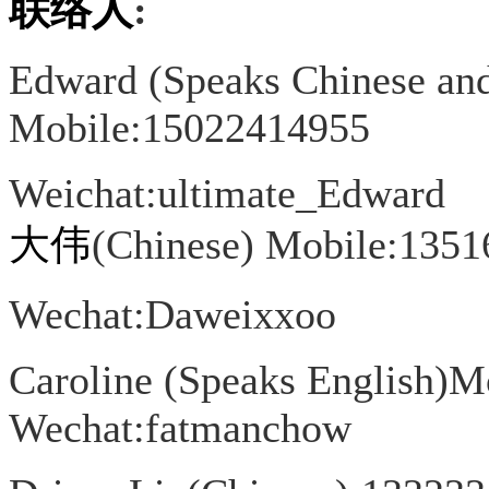
联络人
:
Edward (Speaks Chinese an
Mobile:15022414955
Weichat:ultimate_Edward
大伟
(Chinese) Mobile:135
Wechat:Daweixxoo
Caroline (Speaks English)
Wechat:fatmanchow