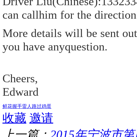
Driver Liu(Chinese):133233
can callhim for the direction
More details will be sent out
you have anyquestion.
Cheers,
Edward
鲜花
握手
雷人
路过
鸡蛋
收藏
邀请
上一篇：
2015年宁波市