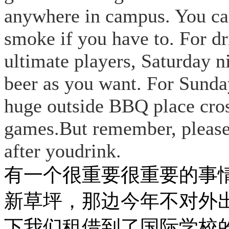
anywhere in campus. You can
smoke if you have to. For dr
ultimate players, Saturday 
beer as you want. For Sunda
huge outside BBQ place cross
games.But remember, please
after youdrink.
有一个很重要很重要的事
新草坪，那边今年不对外
下我们租借到了国际学校