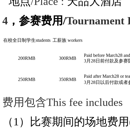
地点
/Place :
天品大酒店
4
，参赛费用
/
Tournament 
在校全日制学生
students
工薪族
workers
Paid before March28 and
200RMB
300RMB
3
月
28
日前付款及参赛
Paid after March28 or te
250RMB
350RMB
3
月
28
日以后付款或者
费用包含
This fee includes
（
1
）比赛期间的场地费用