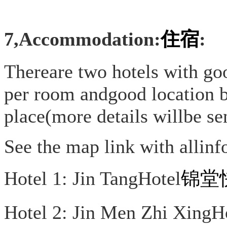
7,Accommodation:
住宿
:
Thereare two hotels with g
per room andgood location b
place(more details willbe se
See the map link with allin
Hotel 1: Jin TangHotel
锦堂
Hotel 2: Jin Men Zhi XingH