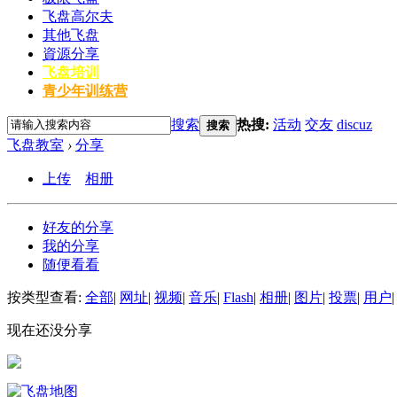
飞盘高尔夫
其他飞盘
資源分享
飞盘培训
青少年训练营
搜索
热搜:
活动
交友
discuz
搜索
飞盘教室
›
分享
上传
相册
好友的分享
我的分享
随便看看
按类型查看:
全部
|
网址
|
视频
|
音乐
|
Flash
|
相册
|
图片
|
投票
|
用户
|
现在还没分享